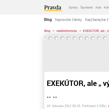
Správy
Športweb
Auto
Kok
Blog
Najnovšie články
Najčítanejšie č
Blog
>
vladimirhomola
>
EXEKÚTOR, ale „ výpa
EXEKÚTOR, ale „ vý
.. ..
19. februára 2012 00:18
, Prečítané 3 035x,