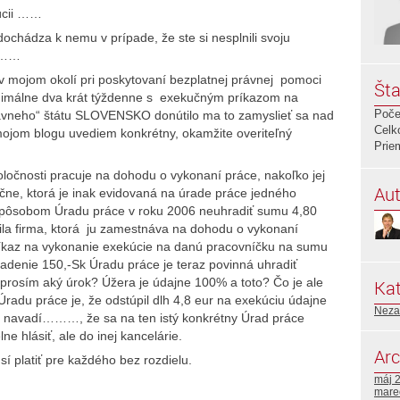
úcii ……
ochádza k nemu v prípade, že ste si nesplnili svoju
………
v mojom okolí pri poskytovaní bezplatnej právnej pomoci
Šta
álne dva krát týždenne s exekučným príkazom na
Poče
ávneho“ štátu SLOVENSKO donútilo ma to zamyslieť sa nad
Celk
ojom blogu uvediem konkrétny, okamžite overiteľný
Prie
poločnosti pracuje na dohodu o vykonaní práce, nakoľko jej
Aut
ne, ktorá je inak evidovaná na úrade práce jedného
 spôsobom Úradu práce v roku 2006 neuhradiť sumu 4,80
ila firma, ktorá ju zamestnáva na dohodu o vykonaní
ríkaz na vykonanie exekúcie na danú pracovníčku na sumu
hradenie 150,-Sk Úradu práce je teraz povinná uhradiť
 prosím aký úrok? Úžera je údajne 100% a toto? Čo je ale
Kat
radu práce je, že odstúpil dlh 4,8 eur na exekúciu údajne
Neza
c navadí………, že sa na ten istý konkrétny Úrad práce
e hlásiť, ale do inej kancelárie.
Arc
platiť pre každého bez rozdielu.
máj 
mare