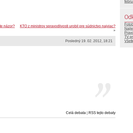
febr
Od
Foto
e názor?
KTO z ministrov spravodlivosti urobil pre súdnictvo najviac?
Najle
»
Prav
TV p
Všetk
Posledný 19. 02. 2012, 18:21
Celá debata
|
RSS tejto debaty