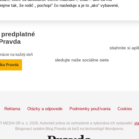
rejme tak, že rodič „ pochopí“ čo nasleduje a je to „ako“ vybavené,
 predplatné
Pravda
stiahnite si ap
ormácie na každý deň
sledujte naše sociálne siete
íka Pravda
Reklama
Otázky a odpovede
Podmienky používania
Cookies
 MEDIA SR a. s. 2026. Autorské práva sú vyhradené a vykonáva ich vydavateľ,
via
Blogovací systém Blog.Pravda.sk beží na technológií Wordpress.