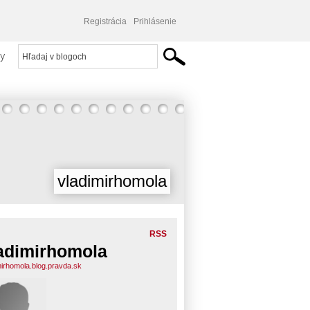
Registrácia
Prihlásenie
y
vladimirhomola
RSS
adimirhomola
mirhomola.blog.pravda.sk