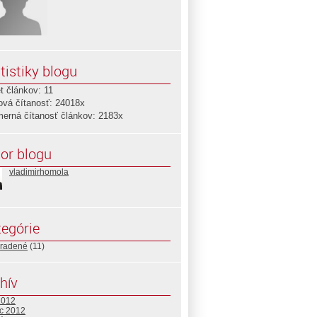
tistiky blogu
t článkov: 11
ová čítanosť: 24018x
merná čítanosť článkov: 2183x
or blogu
vladimirhomola
egórie
radené
(11)
hív
2012
c 2012