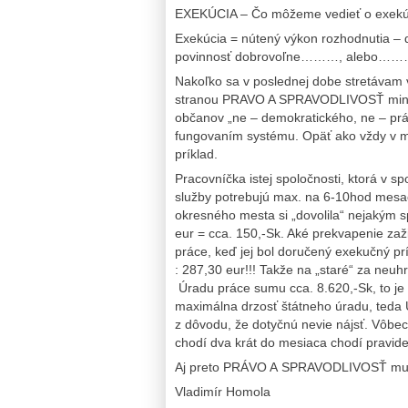
EXEKÚCIA – Čo môžeme vedieť o exek
Exekúcia = nútený výkon rozhodnutia – d
povinnosť dobrovoľne………, alebo…
Nakoľko sa v poslednej dobe stretávam 
stranou PRAVO A SPRAVODLIVOSŤ minim
občanov „ne – demokratického, ne – pr
fungovaním systému. Opäť ako vždy v m
príklad.
Pracovníčka istej spoločnosti, ktorá v s
služby potrebujú max. na 6-10hod mesač
okresného mesta si „dovolila“ nejakým
eur = cca. 150,-Sk. Aké prekvapenie zaž
práce, keď jej bol doručený exekučný p
: 287,30 eur!!! Takže na „staré“ za neu
Úradu práce sumu cca. 8.620,-Sk, to je
maximálna drzosť štátneho úradu, teda Ú
z dôvodu, že dotyčnú nevie nájsť. Vôbe
chodí dva krát do mesiaca chodí pravideln
Aj preto PRÁVO A SPRAVODLIVOSŤ musí 
Vladimír Homola