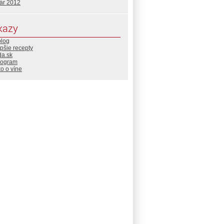
uár 2012
kazy
blog
pšie recepty
da.sk
rogram
o o víne