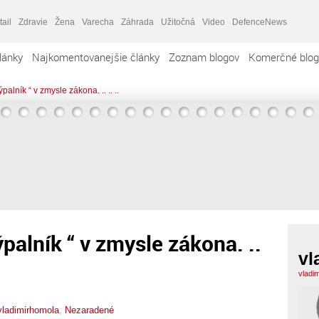
tail
Zdravie
Žena
Varecha
Záhrada
Užitočná
Video
DefenceNews
lánky
Najkomentovanejšie články
Zoznam blogov
Komerčné blog
lník “ v zmysle zákona. .. .. ..
palník “ v zmysle zákona. ..
vl
vladi
vladimirhomola
,
Nezaradené