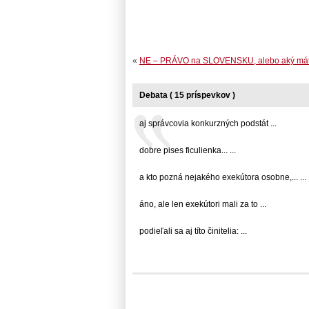
«
NE – PRÁVO na SLOVENSKU, alebo aký mát
Debata ( 15 príspevkov )
aj správcovia konkurzných podstát ...
dobre pises ficulienka... ...
a kto pozná nejakého exekútora osobne,... ...
áno, ale len exekútori mali za to ...
podieľali sa aj títo činitelia: ...