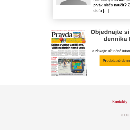
prvák niečo naučiť? Z
dieťa [...]
Objednajte si
denníka 
a získajte užitočné inf
Predplatné denn
Kontakty
© OUR