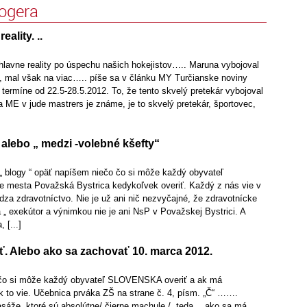
logera
ality. ..
hlavne reality po úspechu našich hokejistov….. Maruna vybojoval
, mal však na viac….. píše sa v článku MY Turčianske noviny
 v termíne od 22.5-28.5.2012. To, že tento skvelý pretekár vybojoval
a ME v jude mastrers je známe, je to skvelý pretekár, športovec,
a alebo „ medzi -volebné kšefty“
„ blogy “ opäť napíšem niečo čo si môže každý obyvateľ
mesta Považská Bystrica kedykoľvek overiť. Každý z nás vie v
za zdravotníctvo. Nie je už ani nič nezvyčajné, že zdravotnícke
 „ exekútor a výnimkou nie je ani NsP v Považskej Bystrici. A
 [...]
ť. Alebo ako sa zachovať 10. marca 2012.
čo si môže každý obyvateľ SLOVENSKA overiť a ak má
k to vie. Učebnica prváka ZŠ na strane č. 4, písm. „Č“ …….
sáže, ktoré sú absolútne/ čierne machule /, teda… ako sa má