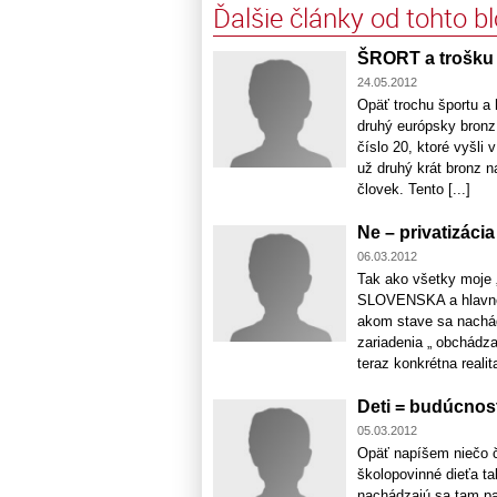
Ďalšie články od tohto b
ŠRORT a trošku re
24.05.2012
Opäť trochu športu a 
druhý európsky bronz
číslo 20, ktoré vyšli
už druhý krát bronz n
človek. Tento [...]
Ne – privatizáci
06.03.2012
Tak ako všetky moje 
SLOVENSKA a hlavne 
akom stave sa nachád
zariadenia „ obchádza
teraz konkrétna realita,
Deti = budúcnos
05.03.2012
Opäť napíšem niečo 
školopovinné dieťa ta
nachádzajú sa tam pa