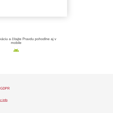
likáciu a čítajte Pravdu pohodlne aj v
mobile
GDPR
c info
.