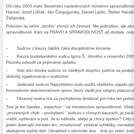
Od roku 2003 malo Slovensko nasledovných ministrov spravodlivosti
Hanzel, Jozef Liščák, Ján Čargogursky, Daniel Lipšic, Štefan Harabi
Žitňanská.
Pokúsim sa veľmi „stroho“ zhrnúť ich činnosť. Nie jednotlivo, ale ak
spravodlivosti. Kam sa PRÁVO A SPRAVODLIVOSŤ až dostala, res
– Sudcov z kauzy Jakšík čaká disciplinárne konanie
– Kauza bratislavského sudcu Igora Š., ktorého v novembri 2009 
Pezinku odsúdil za prijímanie úplatku
– Viac ako stovka sudcov zo všetkých stupňov justície sa podpí
slobody vyjadrovania v súdnictve.
– Jedenásť sudcov Najvyššieho súdu podľa všetkého uspelo proti v
hromadnom diskriminačnom spore, ktorý viedli pre údajnú platovú d
– Okresný sudca má za pochybenia dostávať pol roka len polovic
Toto je len čiastka „ úspechov “ na ministerstve spravodlivosti. Vše
„procesných chýb – pochybení “ sudcov v rôznych kauzách, je zará
vrážd, vydieraní a pod. Je to náhoda, alebo je chorý systém? Celý s
jeden doterajší minister len „novelizoval“ vydával vyhlášky, nariade
sledujeme každý deň. Ukradneš v obchode dva krát po sebe „konze