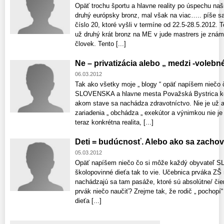
Opäť trochu športu a hlavne reality po úspechu na
druhý európsky bronz, mal však na viac….. píše s
číslo 20, ktoré vyšli v termíne od 22.5-28.5.2012. T
už druhý krát bronz na ME v jude mastrers je známe
človek. Tento [...]
Ne – privatizácia alebo „ medzi -volebn
06.03.2012
Tak ako všetky moje „ blogy “ opäť napíšem niečo
SLOVENSKA a hlavne mesta Považská Bystrica ked
akom stave sa nachádza zdravotníctvo. Nie je už a
zariadenia „ obchádza „ exekútor a výnimkou nie je
teraz konkrétna realita, [...]
Deti = budúcnosť. Alebo ako sa zachov
05.03.2012
Opäť napíšem niečo čo si môže každý obyvateľ 
školopovinné dieťa tak to vie. Učebnica prváka ZŠ
nachádzajú sa tam pasáže, ktoré sú absolútne/ či
prvák niečo naučiť? Zrejme tak, že rodič „ pochopí“
dieťa [...]