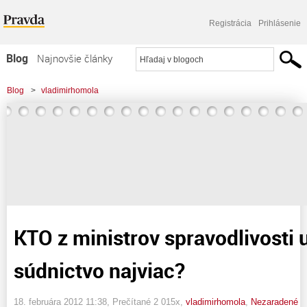
Registrácia
Prihlásenie
Blog
Najnovšie články
Najčítanejšie články
Blog
>
vladimirhomola
Najkomentovanejšie články
>
KTO z ministrov spravodlivosti urobil pre súdnictvo najviac?
Zoznam blogov
Komerčné blogy
KTO z ministrov spravodlivosti u
súdnictvo najviac?
18. februára 2012 11:38
, Prečítané 2 015x,
vladimirhomola
,
Nezaradené