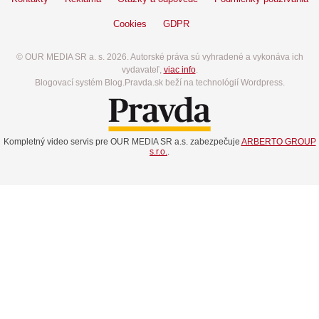
Cookies
GDPR
© OUR MEDIA SR a. s. 2026. Autorské práva sú vyhradené a vykonáva ich
vydavateľ,
viac info
.
Blogovací systém Blog.Pravda.sk beží na technológií Wordpress.
Kompletný video servis pre OUR MEDIA SR a.s. zabezpečuje
ARBERTO GROUP
s.r.o.
.