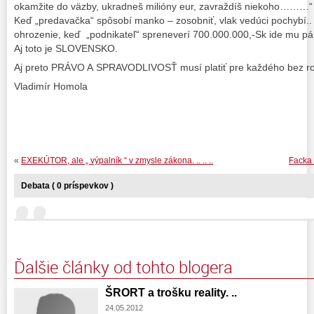
okamžite do väzby, ukradneš milióny eur, zavraždíš niekoho………“ 
Keď „predavačka“ spôsobí manko – zosobniť, vlak vedúci pochybí..
ohrozenie, keď „podnikateľ“ spreneverí 700.000.000,-Sk ide mu pán
Aj toto je SLOVENSKO.
Aj preto PRÁVO A SPRAVODLIVOSŤ musí platiť pre každého bez ro
Vladimír Homola
«
EXEKÚTOR, ale „ výpalník “ v zmysle zákona. .. .. ..
Facka 
Debata ( 0 príspevkov )
Ďalšie články od tohto blogera
ŠRORT a trošku reality. ..
24.05.2012